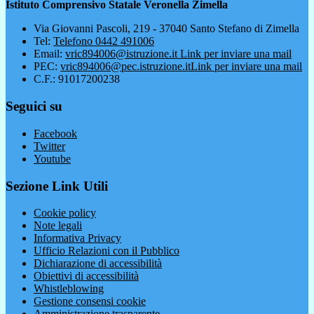
Istituto Comprensivo Statale Veronella Zimella
Via Giovanni Pascoli, 219 - 37040 Santo Stefano di Zimella
Tel:
Telefono 0442 491006
Email:
vric894006@istruzione.it
Link per inviare una mail
PEC:
vric894006@pec.istruzione.it
Link per inviare una mail
C.F.: 91017200238
Seguici su
Facebook
Twitter
Youtube
Sezione Link Utili
Cookie policy
Note legali
Informativa Privacy
Ufficio Relazioni con il Pubblico
Dichiarazione di accessibilità
Obiettivi di accessibilità
Whistleblowing
Gestione consensi cookie
Amministrazione trasparente