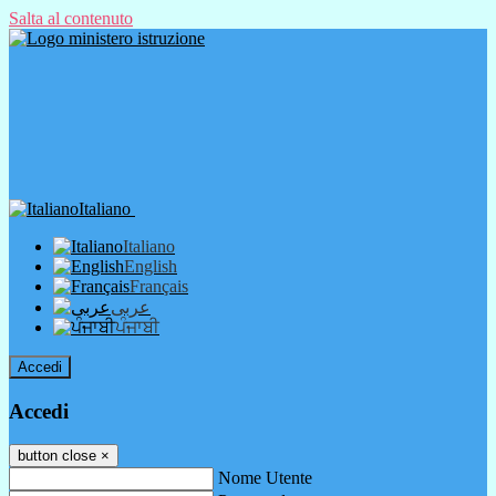
Salta al contenuto
Italiano
Italiano
English
Français
عربى
ਪੰਜਾਬੀ
Accedi
Accedi
button close
×
Nome Utente