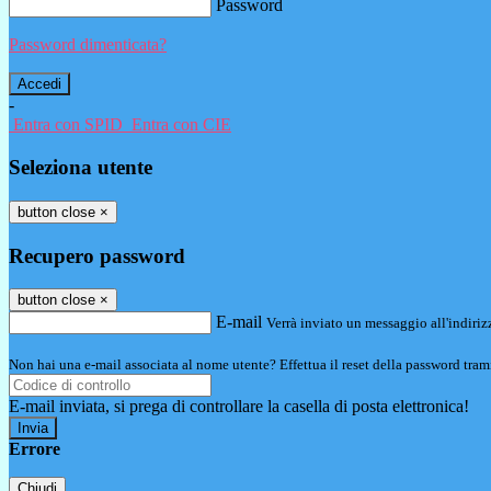
Password
Password dimenticata?
-
Entra con SPID
Entra con CIE
Seleziona utente
button close
×
Recupero password
button close
×
E-mail
Verrà inviato un messaggio all'indirizz
Non hai una e-mail associata al nome utente? Effettua il reset della password tram
E-mail inviata, si prega di controllare la casella di posta elettronica!
Errore
Chiudi