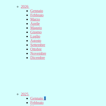
2026
Gennaio
Febbraio
Marzo
Aprile
Maggio
Giugno
Luglio
Agosto
Settembre
Ottobre
Novembre
Dicembre
2025
Gennaio
1
Febbraio