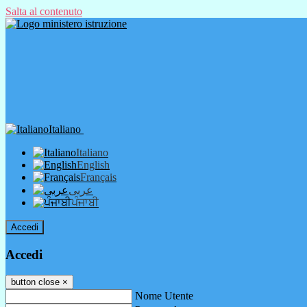
Salta al contenuto
Italiano
Italiano
English
Français
عربى
ਪੰਜਾਬੀ
Accedi
Accedi
button close
×
Nome Utente