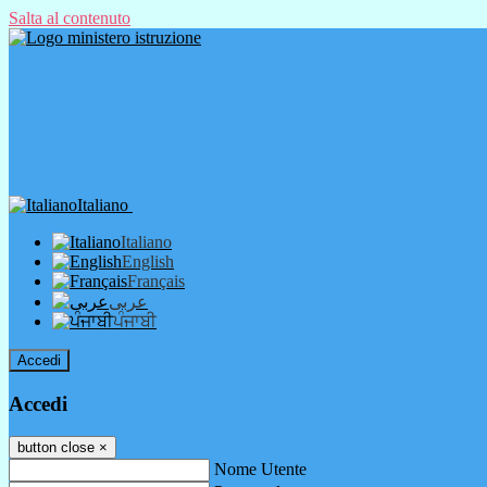
Salta al contenuto
Italiano
Italiano
English
Français
عربى
ਪੰਜਾਬੀ
Accedi
Accedi
button close
×
Nome Utente