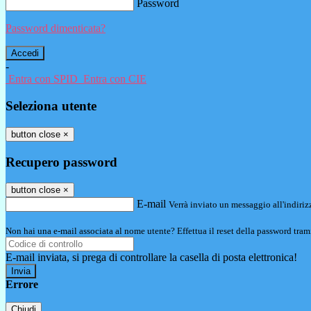
Password
Password dimenticata?
-
Entra con SPID
Entra con CIE
Seleziona utente
button close
×
Recupero password
button close
×
E-mail
Verrà inviato un messaggio all'indirizz
Non hai una e-mail associata al nome utente? Effettua il reset della password tram
E-mail inviata, si prega di controllare la casella di posta elettronica!
Errore
Chiudi