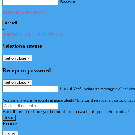
Password
Password dimenticata?
-
Entra con SPID
Entra con CIE
Seleziona utente
button close
×
Recupero password
button close
×
E-mail
Verrà inviato un messaggio all'indirizz
Non hai una e-mail associata al nome utente? Effettua il reset della password tram
E-mail inviata, si prega di controllare la casella di posta elettronica!
Errore
Chiudi