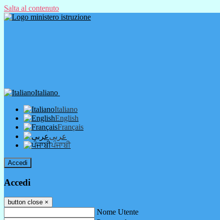
Salta al contenuto
Italiano
Italiano
English
Français
عربى
ਪੰਜਾਬੀ
Accedi
Accedi
button close
×
Nome Utente