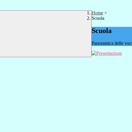
Home
>
Scuola
Scuola
Panoramica delle voc