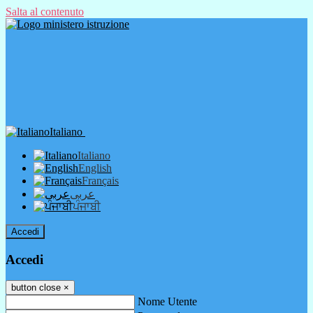
Salta al contenuto
Italiano
Italiano
English
Français
عربى
ਪੰਜਾਬੀ
Accedi
Accedi
button close
×
Nome Utente