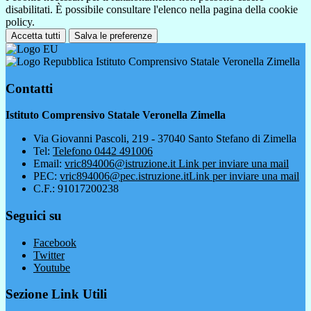
disabilitati. È possibile consultare l'elenco nella pagina della cookie
policy.
Accetta tutti
Salva le preferenze
Istituto Comprensivo Statale Veronella Zimella
Contatti
Istituto Comprensivo Statale Veronella Zimella
Via Giovanni Pascoli, 219 - 37040 Santo Stefano di Zimella
Tel:
Telefono 0442 491006
Email:
vric894006@istruzione.it
Link per inviare una mail
PEC:
vric894006@pec.istruzione.it
Link per inviare una mail
C.F.: 91017200238
Seguici su
Facebook
Twitter
Youtube
Sezione Link Utili