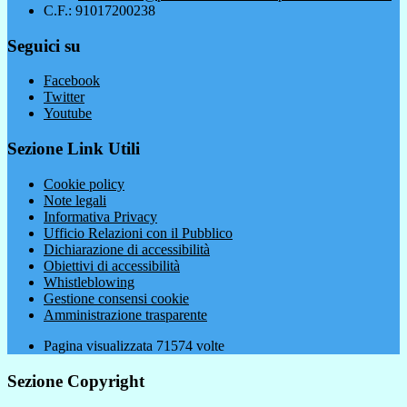
C.F.: 91017200238
Seguici su
Facebook
Twitter
Youtube
Sezione Link Utili
Cookie policy
Note legali
Informativa Privacy
Ufficio Relazioni con il Pubblico
Dichiarazione di accessibilità
Obiettivi di accessibilità
Whistleblowing
Gestione consensi cookie
Amministrazione trasparente
Pagina visualizzata
71574
volte
Sezione Copyright