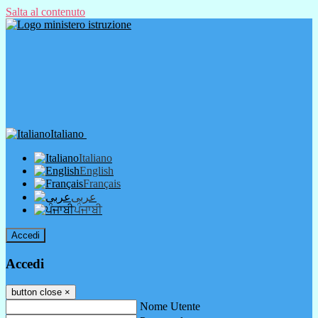
Salta al contenuto
Italiano
Italiano
English
Français
عربى
ਪੰਜਾਬੀ
Accedi
Accedi
button close
×
Nome Utente