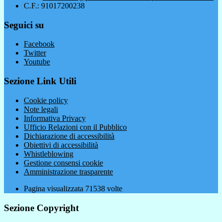
C.F.: 91017200238
Seguici su
Facebook
Twitter
Youtube
Sezione Link Utili
Cookie policy
Note legali
Informativa Privacy
Ufficio Relazioni con il Pubblico
Dichiarazione di accessibilità
Obiettivi di accessibilità
Whistleblowing
Gestione consensi cookie
Amministrazione trasparente
Pagina visualizzata
71538
volte
Sezione Copyright