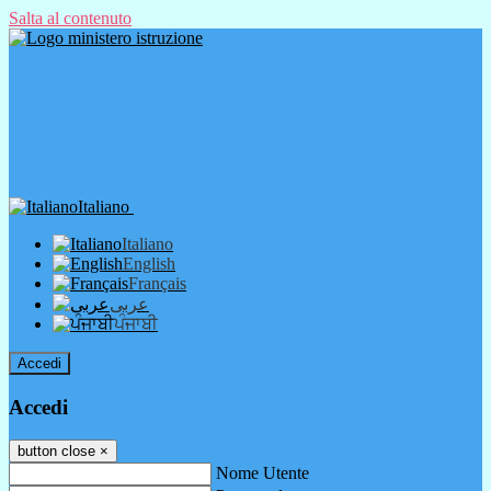
Salta al contenuto
Italiano
Italiano
English
Français
عربى
ਪੰਜਾਬੀ
Accedi
Accedi
button close
×
Nome Utente