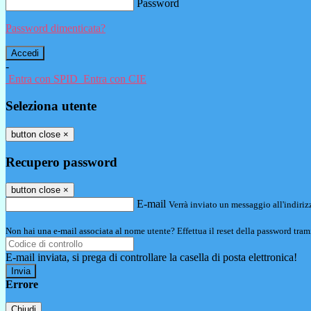
Password
Password dimenticata?
-
Entra con SPID
Entra con CIE
Seleziona utente
button close
×
Recupero password
button close
×
E-mail
Verrà inviato un messaggio all'indirizz
Non hai una e-mail associata al nome utente? Effettua il reset della password tram
E-mail inviata, si prega di controllare la casella di posta elettronica!
Errore
Chiudi