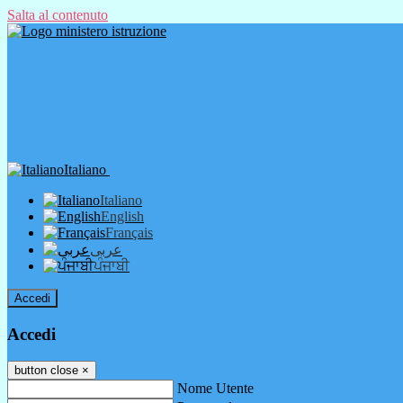
Salta al contenuto
Italiano
Italiano
English
Français
عربى
ਪੰਜਾਬੀ
Accedi
Accedi
button close
×
Nome Utente