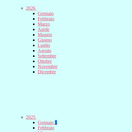
2026
Gennaio
Febbraio
Marzo
Aprile
Maggio
Giugno
Luglio
Agosto
Settembre
Ottobre
Novembre
Dicembre
2025
Gennaio
1
Febbraio