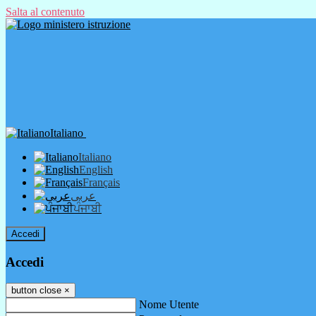
Salta al contenuto
Italiano
Italiano
English
Français
عربى
ਪੰਜਾਬੀ
Accedi
Accedi
button close
×
Nome Utente