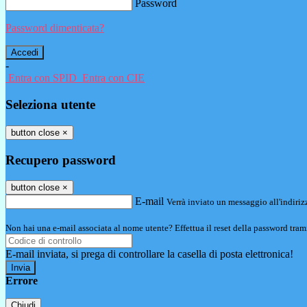
Password
Password dimenticata?
-
Entra con SPID
Entra con CIE
Seleziona utente
button close
×
Recupero password
button close
×
E-mail
Verrà inviato un messaggio all'indirizz
Non hai una e-mail associata al nome utente? Effettua il reset della password tram
E-mail inviata, si prega di controllare la casella di posta elettronica!
Errore
Chiudi