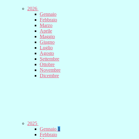
2026
Gennaio
Febbraio
Marzo
Aprile
Maggio
Giugno
Luglio
Agosto
Settembre
Ottobre
Novembre
Dicembre
2025
Gennaio
1
Febbraio