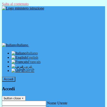
Salta al contenuto
Italiano
Italiano
English
Français
عربى
ਪੰਜਾਬੀ
Accedi
Accedi
button close
×
Nome Utente