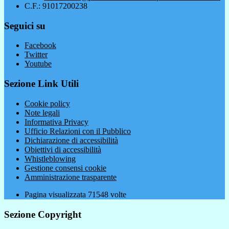
C.F.: 91017200238
Seguici su
Facebook
Twitter
Youtube
Sezione Link Utili
Cookie policy
Note legali
Informativa Privacy
Ufficio Relazioni con il Pubblico
Dichiarazione di accessibilità
Obiettivi di accessibilità
Whistleblowing
Gestione consensi cookie
Amministrazione trasparente
Pagina visualizzata
71548
volte
Sezione Copyright