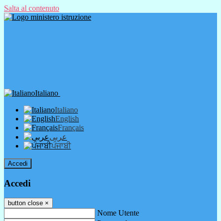
Salta al contenuto
Italiano
Italiano
English
Français
عربى
ਪੰਜਾਬੀ
Accedi
Accedi
button close
×
Nome Utente