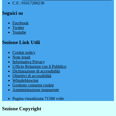
C.F.: 91017200238
Seguici su
Facebook
Twitter
Youtube
Sezione Link Utili
Cookie policy
Note legali
Informativa Privacy
Ufficio Relazioni con il Pubblico
Dichiarazione di accessibilità
Obiettivi di accessibilità
Whistleblowing
Gestione consensi cookie
Amministrazione trasparente
Pagina visualizzata
71588
volte
Sezione Copyright