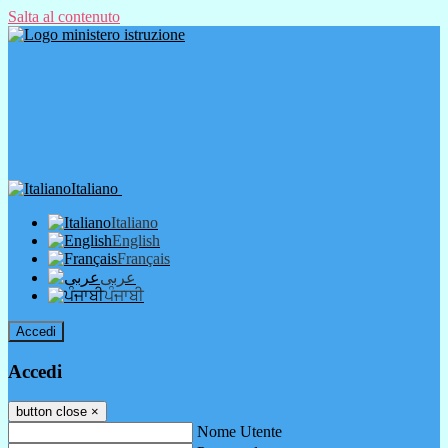
Salta al contenuto
Italiano
Italiano
English
Français
عربى
ਪੰਜਾਬੀ
Accedi
Accedi
button close
×
Nome Utente