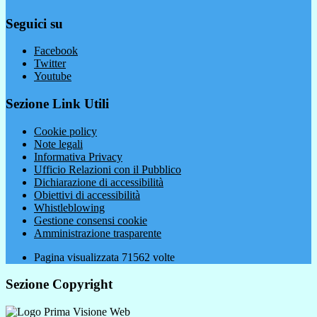
Seguici su
Facebook
Twitter
Youtube
Sezione Link Utili
Cookie policy
Note legali
Informativa Privacy
Ufficio Relazioni con il Pubblico
Dichiarazione di accessibilità
Obiettivi di accessibilità
Whistleblowing
Gestione consensi cookie
Amministrazione trasparente
Pagina visualizzata
71562
volte
Sezione Copyright