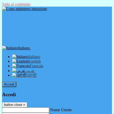
Salta al contenuto
Italiano
Italiano
English
Français
عربى
ਪੰਜਾਬੀ
Accedi
Accedi
button close
×
Nome Utente