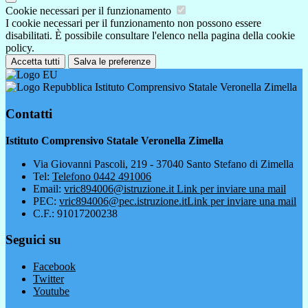
Cookie necessari per il funzionamento
I cookie necessari per il funzionamento non possono essere
disabilitati. È possibile consultare l'elenco nella pagina della cookie
policy.
Accetta tutti
Salva le preferenze
Istituto Comprensivo Statale Veronella Zimella
Contatti
Istituto Comprensivo Statale Veronella Zimella
Via Giovanni Pascoli, 219 - 37040 Santo Stefano di Zimella
Tel:
Telefono 0442 491006
Email:
vric894006@istruzione.it
Link per inviare una mail
PEC:
vric894006@pec.istruzione.it
Link per inviare una mail
C.F.: 91017200238
Seguici su
Facebook
Twitter
Youtube