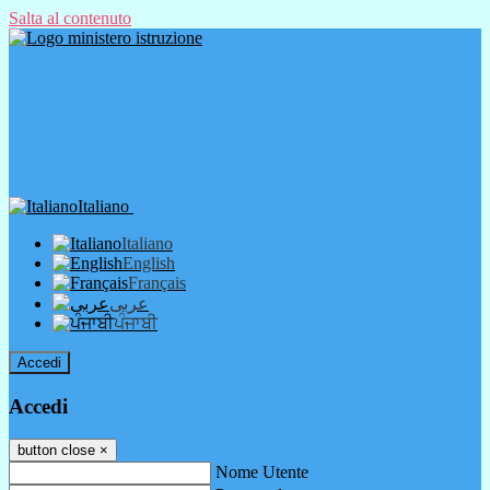
Salta al contenuto
Italiano
Italiano
English
Français
عربى
ਪੰਜਾਬੀ
Accedi
Accedi
button close
×
Nome Utente