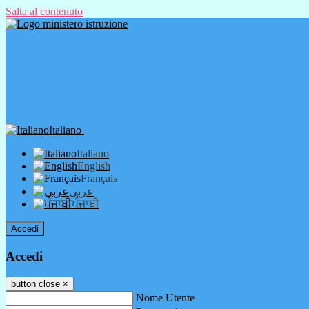
Salta al contenuto
Italiano
Italiano
English
Français
عربى
ਪੰਜਾਬੀ
Accedi
Accedi
button close
×
Nome Utente