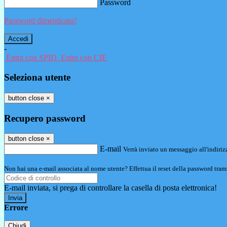
Password
Password dimenticata?
-
Entra con SPID
Entra con CIE
Seleziona utente
button close
×
Recupero password
button close
×
E-mail
Verrà inviato un messaggio all'indirizz
Non hai una e-mail associata al nome utente? Effettua il reset della password tram
E-mail inviata, si prega di controllare la casella di posta elettronica!
Errore
Chiudi