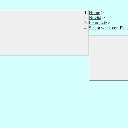
Home
>
Novità
>
Le notizie
>
Steam week con Plei