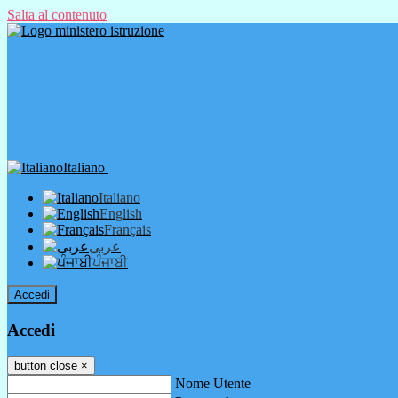
Salta al contenuto
Italiano
Italiano
English
Français
عربى
ਪੰਜਾਬੀ
Accedi
Accedi
button close
×
Nome Utente