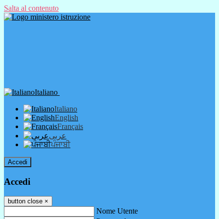
Salta al contenuto
Italiano
Italiano
English
Français
عربى
ਪੰਜਾਬੀ
Accedi
Accedi
button close
×
Nome Utente