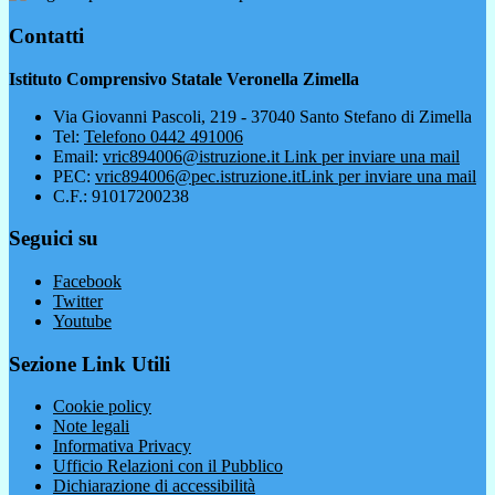
Contatti
Istituto Comprensivo Statale Veronella Zimella
Via Giovanni Pascoli, 219 - 37040 Santo Stefano di Zimella
Tel:
Telefono 0442 491006
Email:
vric894006@istruzione.it
Link per inviare una mail
PEC:
vric894006@pec.istruzione.it
Link per inviare una mail
C.F.: 91017200238
Seguici su
Facebook
Twitter
Youtube
Sezione Link Utili
Cookie policy
Note legali
Informativa Privacy
Ufficio Relazioni con il Pubblico
Dichiarazione di accessibilità