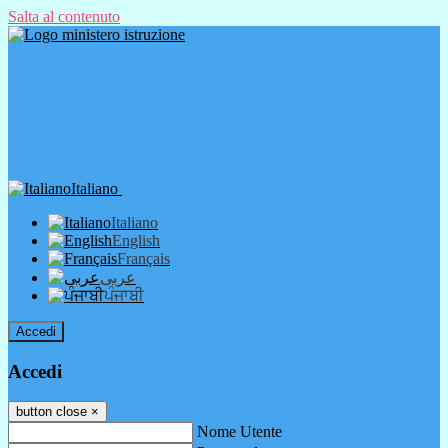
Salta al contenuto
Italiano
Italiano
English
Français
عربى
ਪੰਜਾਬੀ
Accedi
Accedi
button close
×
Nome Utente