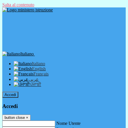
Salta al contenuto
Italiano
Italiano
English
Français
عربى
ਪੰਜਾਬੀ
Accedi
Accedi
button close
×
Nome Utente