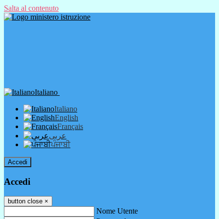
Salta al contenuto
Italiano
Italiano
English
Français
عربى
ਪੰਜਾਬੀ
Accedi
Accedi
button close
×
Nome Utente