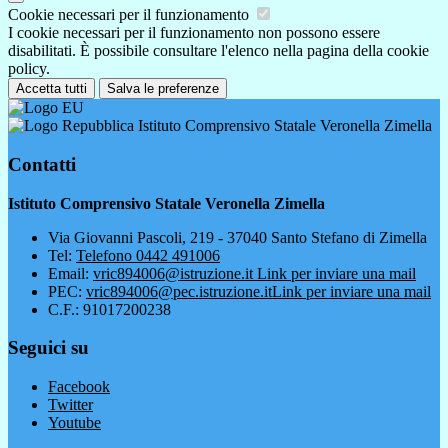
Cookie necessari per il funzionamento
I cookie necessari per il funzionamento non possono essere
disabilitati. È possibile consultare l'elenco nella pagina della cookie
policy.
Accetta tutti
Salva le preferenze
Istituto Comprensivo Statale Veronella Zimella
Contatti
Istituto Comprensivo Statale Veronella Zimella
Via Giovanni Pascoli, 219 - 37040 Santo Stefano di Zimella
Tel:
Telefono 0442 491006
Email:
vric894006@istruzione.it
Link per inviare una mail
PEC:
vric894006@pec.istruzione.it
Link per inviare una mail
C.F.: 91017200238
Seguici su
Facebook
Twitter
Youtube