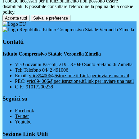
I cookie necessari per il funzionamento non possono essere
disabilitati. È possibile consultare l'elenco nella pagina della cookie
policy.
Accetta tutti
Salva le preferenze
Istituto Comprensivo Statale Veronella Zimella
Contatti
Istituto Comprensivo Statale Veronella Zimella
Via Giovanni Pascoli, 219 - 37040 Santo Stefano di Zimella
Tel:
Telefono 0442 491006
Email:
vric894006@istruzione.it
Link per inviare una mail
PEC:
vric894006@pec.istruzione.it
Link per inviare una mail
C.F.: 91017200238
Seguici su
Facebook
Twitter
Youtube
Sezione Link Utili