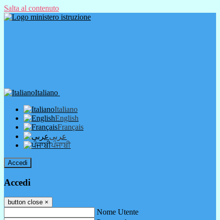
Salta al contenuto
Italiano
Italiano
English
Français
عربى
ਪੰਜਾਬੀ
Accedi
Accedi
button close
×
Nome Utente