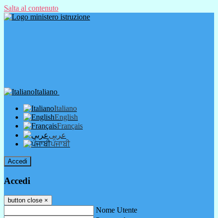
Salta al contenuto
Italiano
Italiano
English
Français
عربى
ਪੰਜਾਬੀ
Accedi
Accedi
button close
×
Nome Utente