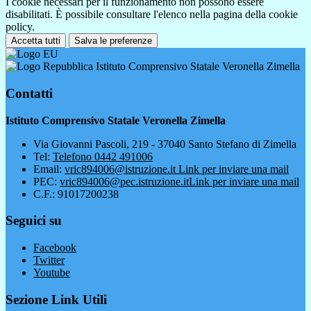
I cookie necessari per il funzionamento non possono essere
disabilitati. È possibile consultare l'elenco nella pagina della cookie
policy.
Accetta tutti
Salva le preferenze
Istituto Comprensivo Statale Veronella Zimella
Contatti
Istituto Comprensivo Statale Veronella Zimella
Via Giovanni Pascoli, 219 - 37040 Santo Stefano di Zimella
Tel:
Telefono 0442 491006
Email:
vric894006@istruzione.it
Link per inviare una mail
PEC:
vric894006@pec.istruzione.it
Link per inviare una mail
C.F.: 91017200238
Seguici su
Facebook
Twitter
Youtube
Sezione Link Utili