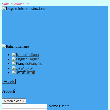
Salta al contenuto
Italiano
Italiano
English
Français
عربى
ਪੰਜਾਬੀ
Accedi
Accedi
button close
×
Nome Utente