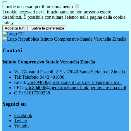
Cookie necessari per il funzionamento
I cookie necessari per il funzionamento non possono essere
disabilitati. È possibile consultare l'elenco nella pagina della cookie
policy.
Accetta tutti
Salva le preferenze
Istituto Comprensivo Statale Veronella Zimella
Contatti
Istituto Comprensivo Statale Veronella Zimella
Via Giovanni Pascoli, 219 - 37040 Santo Stefano di Zimella
Tel:
Telefono 0442 491006
Email:
vric894006@istruzione.it
Link per inviare una mail
PEC:
vric894006@pec.istruzione.it
Link per inviare una mail
C.F.: 91017200238
Seguici su
Facebook
Twitter
Youtube