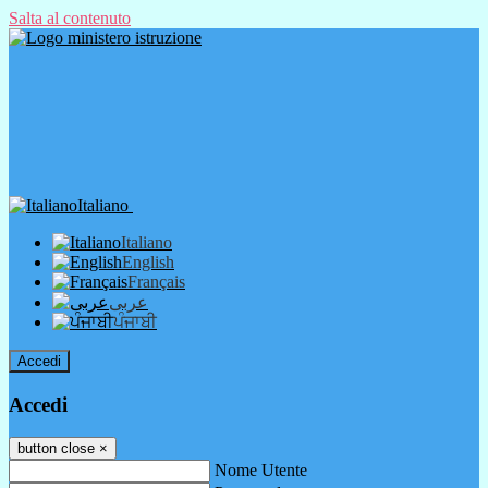
Salta al contenuto
Italiano
Italiano
English
Français
عربى
ਪੰਜਾਬੀ
Accedi
Accedi
button close
×
Nome Utente