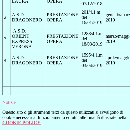
LAURA
OPERA
07/12/2018
201/4.1.m
A.S.D.
PRESTAZIONE
gennaio/mar
2
del
DRAGONERO
OPERA
2019
16/01/2019
A.S.D.
1288/4.1.m
ORIENT
PRESTAZIONE
marzo/maggi
3
del
EXPRESS
OPERA
2019
18/03/2019
VERONA
1595/4.1.m
A.S.D.
PRESTAZIONE
aprile/maggi
4
del
DRAGONERO
OPERA
2019
03/04/2019
Notizie
Questo sito o gli strumenti terzi da questo utilizzati si avvalgono di
cookie necessari al funzionamento ed utili alle finalità illustrate nella
COOKIE POLICY
.