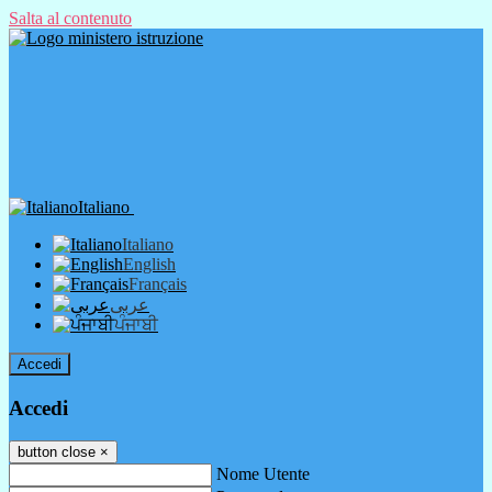
Salta al contenuto
Italiano
Italiano
English
Français
عربى
ਪੰਜਾਬੀ
Accedi
Accedi
button close
×
Nome Utente