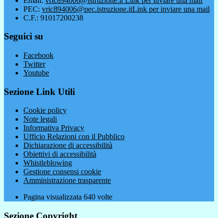
Email:
vric894006@istruzione.it
Link per inviare una mail
PEC:
vric894006@pec.istruzione.it
Link per inviare una mail
C.F.: 91017200238
Seguici su
Facebook
Twitter
Youtube
Sezione Link Utili
Cookie policy
Note legali
Informativa Privacy
Ufficio Relazioni con il Pubblico
Dichiarazione di accessibilità
Obiettivi di accessibilità
Whistleblowing
Gestione consensi cookie
Amministrazione trasparente
Pagina visualizzata
640
volte
Sezione Copyright