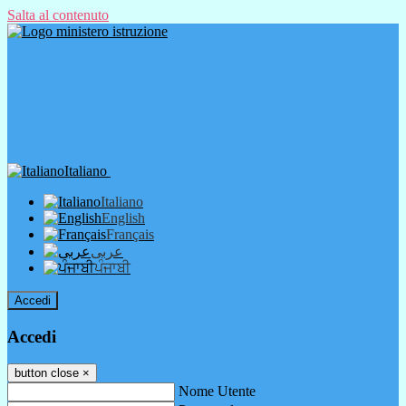
Salta al contenuto
Italiano
Italiano
English
Français
عربى
ਪੰਜਾਬੀ
Accedi
Accedi
button close
×
Nome Utente