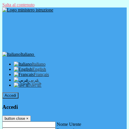
Salta al contenuto
Italiano
Italiano
English
Français
عربى
ਪੰਜਾਬੀ
Accedi
Accedi
button close
×
Nome Utente