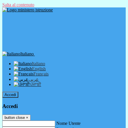
Salta al contenuto
Italiano
Italiano
English
Français
عربى
ਪੰਜਾਬੀ
Accedi
Accedi
button close
×
Nome Utente