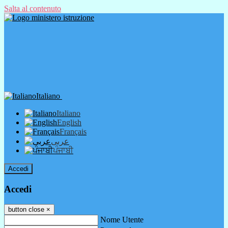
Salta al contenuto
Italiano
Italiano
English
Français
عربى
ਪੰਜਾਬੀ
Accedi
Accedi
button close
×
Nome Utente