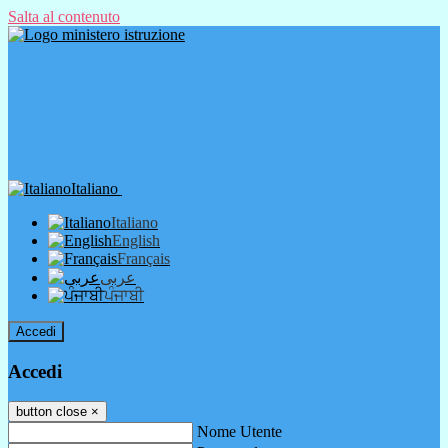
Salta al contenuto
Italiano
Italiano
English
Français
عربى
ਪੰਜਾਬੀ
Accedi
Accedi
button close
×
Nome Utente