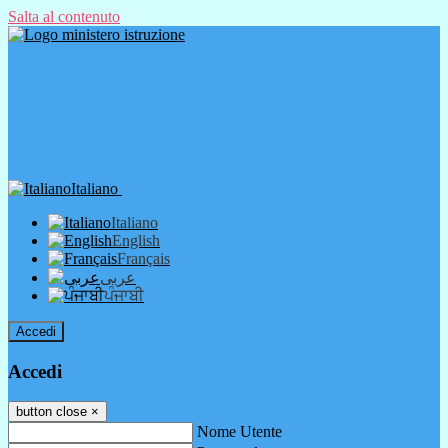
Salta al contenuto
Italiano
Italiano
English
Français
عربى
ਪੰਜਾਬੀ
Accedi
Accedi
button close
×
Nome Utente