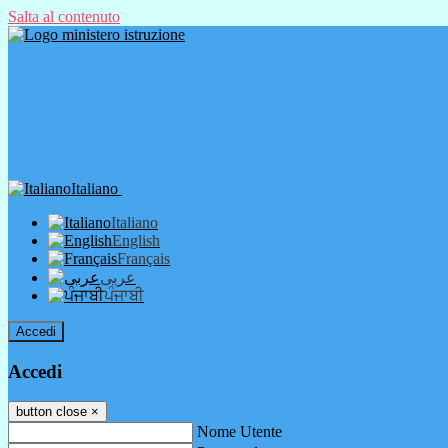
Salta al contenuto
Italiano
Italiano
English
Français
عربى
ਪੰਜਾਬੀ
Accedi
Accedi
button close
×
Nome Utente