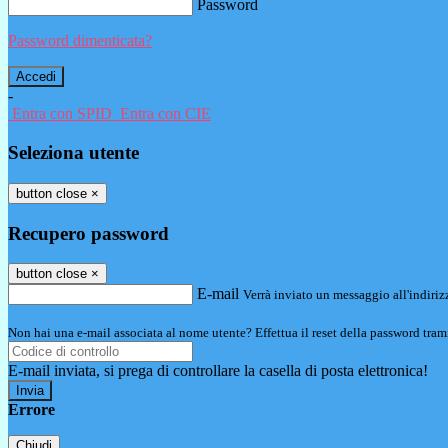
Password
Password dimenticata?
-
Entra con SPID
Entra con CIE
Seleziona utente
button close
×
Recupero password
button close
×
E-mail
Verrà inviato un messaggio all'indirizz
Non hai una e-mail associata al nome utente? Effettua il reset della password tram
E-mail inviata, si prega di controllare la casella di posta elettronica!
Errore
Chiudi