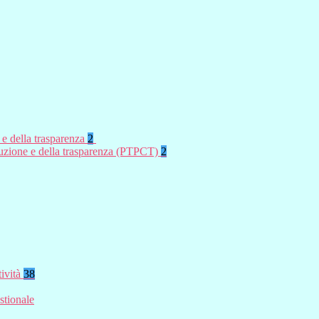
 e della trasparenza
2
rruzione e della trasparenza (PTPCT)
2
tività
38
stionale