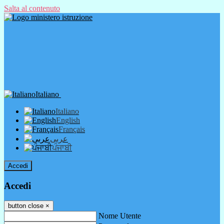
Salta al contenuto
Italiano
Italiano
English
Français
عربى
ਪੰਜਾਬੀ
Accedi
Accedi
button close
×
Nome Utente