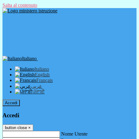
Salta al contenuto
Italiano
Italiano
English
Français
عربى
ਪੰਜਾਬੀ
Accedi
Accedi
button close
×
Nome Utente