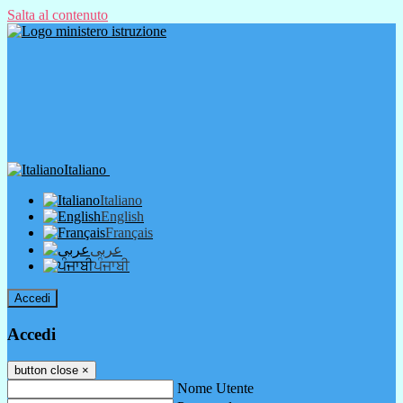
Salta al contenuto
Italiano
Italiano
English
Français
عربى
ਪੰਜਾਬੀ
Accedi
Accedi
button close
×
Nome Utente