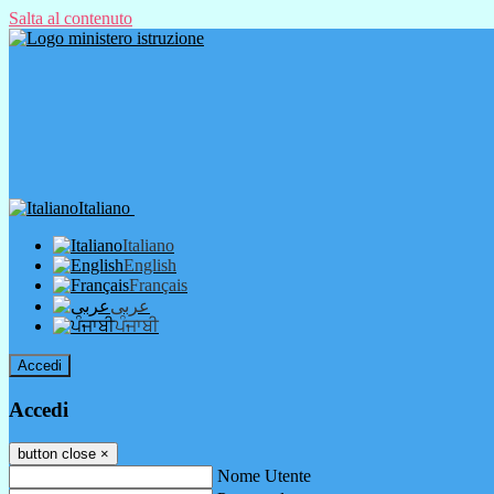
Salta al contenuto
Italiano
Italiano
English
Français
عربى
ਪੰਜਾਬੀ
Accedi
Accedi
button close
×
Nome Utente