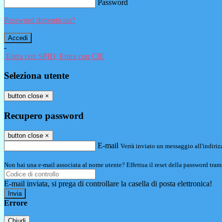
Password
Password dimenticata?
-
Entra con SPID
Entra con CIE
Seleziona utente
button close
×
Recupero password
button close
×
E-mail
Verrà inviato un messaggio all'indirizz
Non hai una e-mail associata al nome utente? Effettua il reset della password tram
E-mail inviata, si prega di controllare la casella di posta elettronica!
Errore
Chiudi