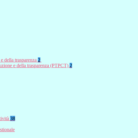
 e della trasparenza
2
rruzione e della trasparenza (PTPCT)
2
tività
38
stionale