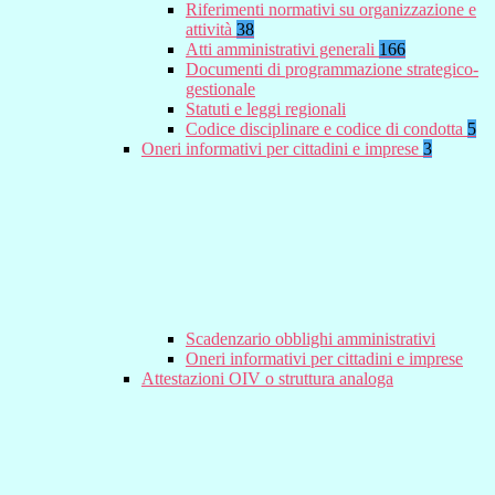
Riferimenti normativi su organizzazione e
attività
38
Atti amministrativi generali
166
Documenti di programmazione strategico-
gestionale
Statuti e leggi regionali
Codice disciplinare e codice di condotta
5
Oneri informativi per cittadini e imprese
3
Scadenzario obblighi amministrativi
Oneri informativi per cittadini e imprese
Attestazioni OIV o struttura analoga