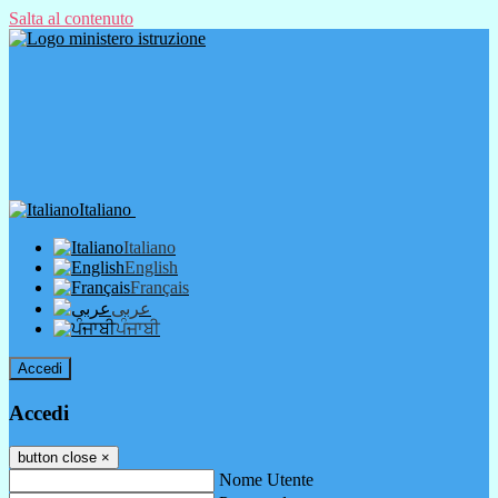
Salta al contenuto
Italiano
Italiano
English
Français
عربى
ਪੰਜਾਬੀ
Accedi
Accedi
button close
×
Nome Utente