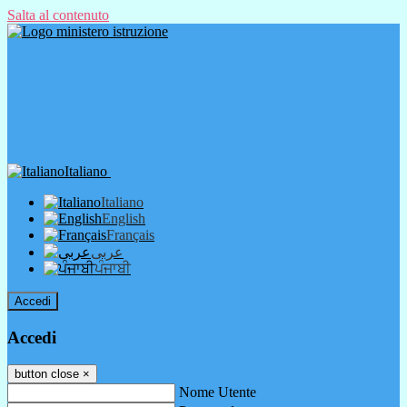
Salta al contenuto
Italiano
Italiano
English
Français
عربى
ਪੰਜਾਬੀ
Accedi
Accedi
button close
×
Nome Utente