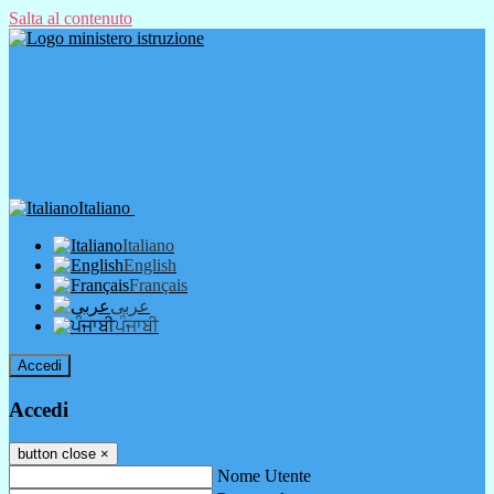
Salta al contenuto
Italiano
Italiano
English
Français
عربى
ਪੰਜਾਬੀ
Accedi
Accedi
button close
×
Nome Utente