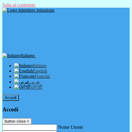
Salta al contenuto
Italiano
Italiano
English
Français
عربى
ਪੰਜਾਬੀ
Accedi
Accedi
button close
×
Nome Utente