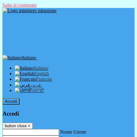
Salta al contenuto
Italiano
Italiano
English
Français
عربى
ਪੰਜਾਬੀ
Accedi
Accedi
button close
×
Nome Utente