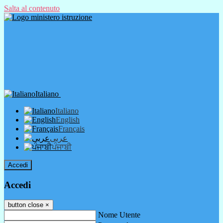
Salta al contenuto
Italiano
Italiano
English
Français
عربى
ਪੰਜਾਬੀ
Accedi
Accedi
button close
×
Nome Utente