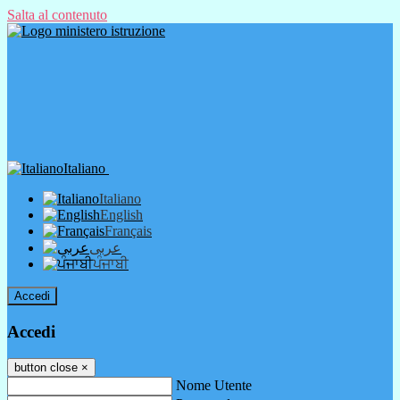
Salta al contenuto
Italiano
Italiano
English
Français
عربى
ਪੰਜਾਬੀ
Accedi
Accedi
button close
×
Nome Utente