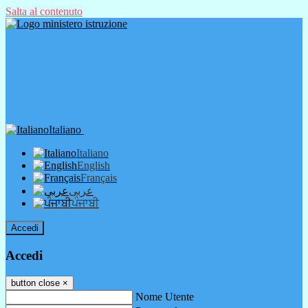
Salta al contenuto
Italiano
Italiano
English
Français
عربى
ਪੰਜਾਬੀ
Accedi
Accedi
button close
×
Nome Utente