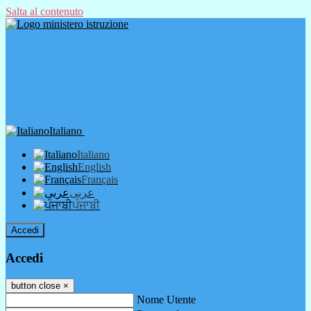
Salta al contenuto
Italiano
Italiano
English
Français
عربى
ਪੰਜਾਬੀ
Accedi
Accedi
button close
×
Nome Utente