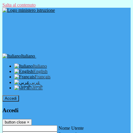
Salta al contenuto
Italiano
Italiano
English
Français
عربى
ਪੰਜਾਬੀ
Accedi
Accedi
button close
×
Nome Utente