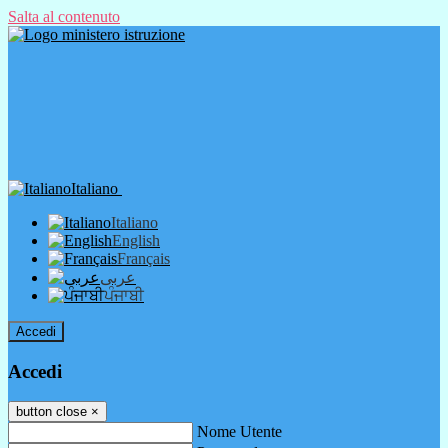
Salta al contenuto
Italiano
Italiano
English
Français
عربى
ਪੰਜਾਬੀ
Accedi
Accedi
button close
×
Nome Utente