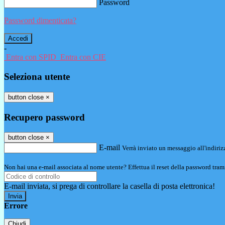
Password
Password dimenticata?
-
Entra con SPID
Entra con CIE
Seleziona utente
button close
×
Recupero password
button close
×
E-mail
Verrà inviato un messaggio all'indirizz
Non hai una e-mail associata al nome utente? Effettua il reset della password tram
E-mail inviata, si prega di controllare la casella di posta elettronica!
Errore
Chiudi