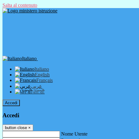
Salta al contenuto
Italiano
Italiano
English
Français
عربى
ਪੰਜਾਬੀ
Accedi
Accedi
button close
×
Nome Utente