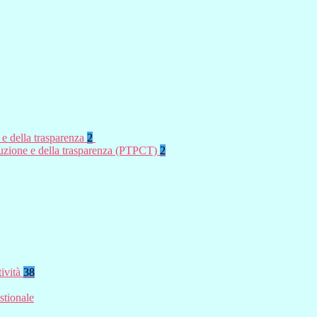
 e della trasparenza
2
rruzione e della trasparenza (PTPCT)
2
tività
38
stionale