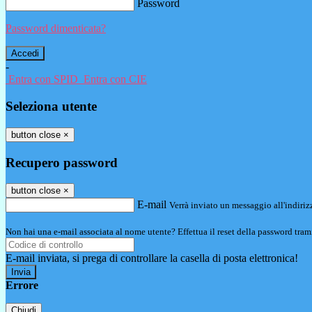
Password
Password dimenticata?
-
Entra con SPID
Entra con CIE
Seleziona utente
button close
×
Recupero password
button close
×
E-mail
Verrà inviato un messaggio all'indirizz
Non hai una e-mail associata al nome utente? Effettua il reset della password tram
E-mail inviata, si prega di controllare la casella di posta elettronica!
Errore
Chiudi