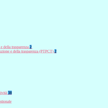
 e della trasparenza
2
rruzione e della trasparenza (PTPCT)
2
tività
38
stionale