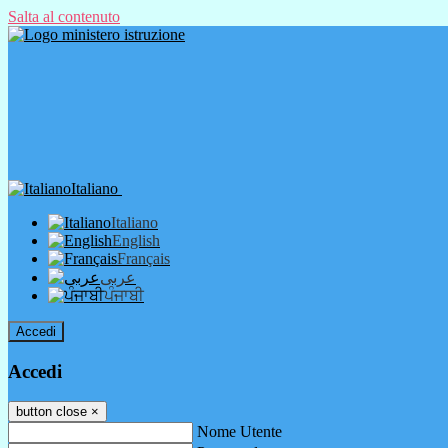
Salta al contenuto
Italiano
Italiano
English
Français
عربى
ਪੰਜਾਬੀ
Accedi
Accedi
button close
×
Nome Utente