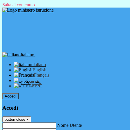
Salta al contenuto
Italiano
Italiano
English
Français
عربى
ਪੰਜਾਬੀ
Accedi
Accedi
button close
×
Nome Utente