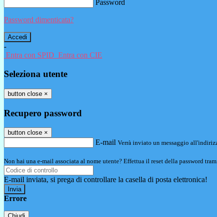
Password
Password dimenticata?
-
Entra con SPID
Entra con CIE
Seleziona utente
button close
×
Recupero password
button close
×
E-mail
Verrà inviato un messaggio all'indirizz
Non hai una e-mail associata al nome utente? Effettua il reset della password tram
E-mail inviata, si prega di controllare la casella di posta elettronica!
Errore
Chiudi