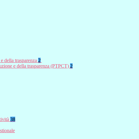
 e della trasparenza
2
rruzione e della trasparenza (PTPCT)
2
tività
38
stionale